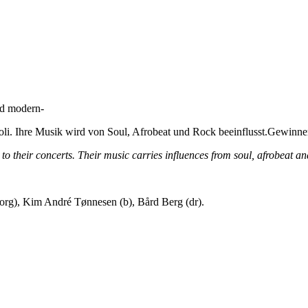
nd modern-
e Soli. Ihre Musik wird von Soul, Afrobeat und Rock beeinflusst.Gewi
 to their concerts. Their music carries influences from soul, afrobeat an
(org), Kim André Tønnesen (b), Bård Berg (dr).