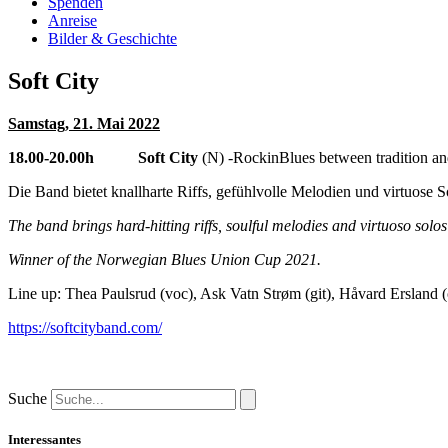
Spenden
Anreise
Bilder & Geschichte
Soft City
Samstag, 21. Mai 2022
18.00-20.00h Soft City
(N) -RockinBlues between tradition a
Die Band bietet knallharte Riffs, gefühlvolle Melodien und virtuos
The band brings hard-hitting riffs, soulful melodies and virtuoso solos
Winner of the Norwegian Blues Union Cup 2021.
Line up: Thea Paulsrud (voc), Ask Vatn Strøm (git), Håvard Ersland 
https://softcityband.com/
Suche
Interessantes