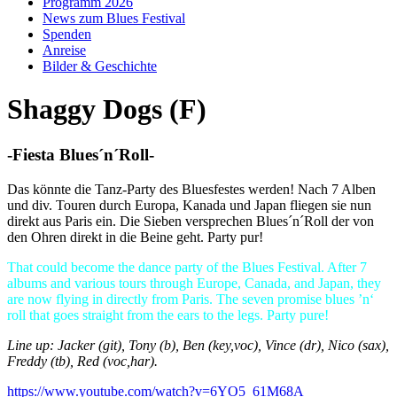
Programm 2026
News zum Blues Festival
Spenden
Anreise
Bilder & Geschichte
Shaggy Dogs (F)
-Fiesta Blues´n´Roll-
Das könnte die Tanz-Party des Bluesfestes werden! Nach 7 Alben
und div. Touren durch Europa, Kanada und Japan fliegen sie nun
direkt aus Paris ein. Die Sieben versprechen Blues´n´Roll der von
den Ohren direkt in die Beine geht. Party pur!
That could become the dance party of the Blues Festival. After 7
albums and various tours through Europe, Canada, and Japan, they
are now flying in directly from Paris. The seven promise blues ’n‘
roll that goes straight from the ears to the legs. Party pure!
Line up: Jacker (git), Tony (b), Ben (key,voc), Vince (dr), Nico (sax),
Freddy (tb), Red (voc,har).
https://www.youtube.com/watch?v=6YO5_61M68A