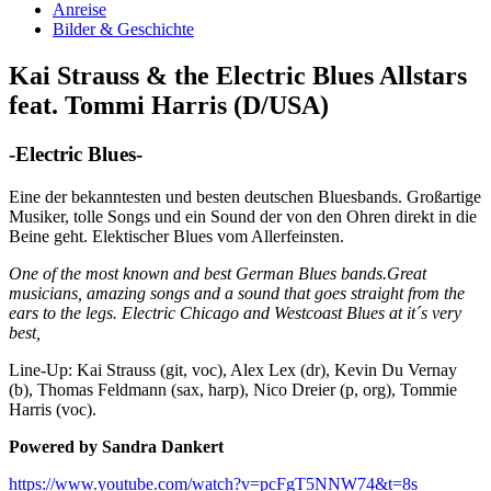
Anreise
Bilder & Geschichte
Kai Strauss & the Electric Blues Allstars
feat. Tommi Harris (D/USA)
-Electric Blues-
Eine der bekanntesten und besten deutschen Bluesbands. Großartige
Musiker, tolle Songs und ein Sound der von den Ohren direkt in die
Beine geht. Elektischer Blues vom Allerfeinsten.
One of the most known and best German Blues bands.Great
musicians, amazing songs and a sound that goes straight from the
ears to the legs. Electric Chicago and Westcoast Blues at it´s very
best,
Line-Up: Kai Strauss (git, voc), Alex Lex (dr), Kevin Du Vernay
(b), Thomas Feldmann (sax, harp), Nico Dreier (p, org), Tommie
Harris (voc).
Powered by
Sandra Dankert
https://www.youtube.com/watch?v=pcFgT5NNW74&t=8s