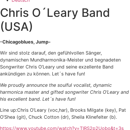
Chris O´Leary Band
(USA)
-Chicagoblues, Jump-
Wir sind stolz darauf, den gefühlvollen Sänger,
dynamischen Mundharmonika-Meister und begnadeten
Songwriter Chris O’Leary und seine exzellente Band
ankündigen zu können. Let´s have fun!
We proudly announce the soulful vocalist, dynamic
harmonica master and gifted songwriter Chris O’Leary and
his excellent band. Let´s have fun!
Line up:Chris O’Leary (voc,har), Brooks Milgate (key), Pat
O’Shea (git), Chuck Cotton (dr), Sheila Klinefelter (b).
https://www.youtube.com/watch?v=TIRS2p2Uobo&t=3s